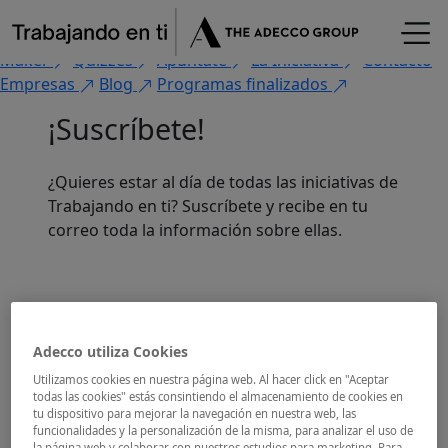
×
Fórmate
Encuentra tu oportunidad
Flash Jobs
CV
Maker
Quizzes
Apúntate
La Iniciativa
Contacto
Empresas
Blog
Programas finalizados
¡Suscríbete!
¿Quieres estar al día de todas las iniciativas de
Trabajando en ti? Suscríbete y recibe en tu
correo toda la información sobre ellas.
Adecco utiliza Cookies
Utilizamos cookies en nuestra página web. Al hacer click en "Aceptar
todas las cookies" estás consintiendo el almacenamiento de cookies en
tu dispositivo para mejorar la navegación en nuestra web, las
funcionalidades y la personalización de la misma, para analizar el uso de
la página web y colaborar con nuestros estudios para marketing. Para