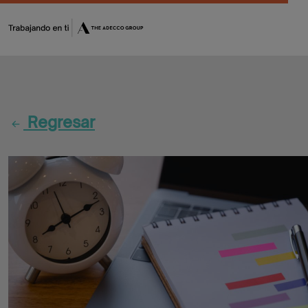
Fórmate
Encuentra
Regresar
tu
oportunidad
Flash
Jobs
CV
Maker