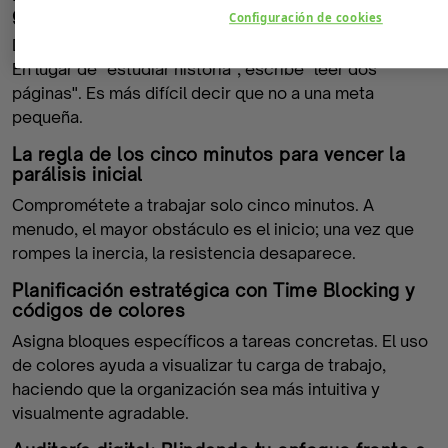
gigantes a micro-metas
Configuración de cookies
Divide tus estudios en partes ridículamente pequeñas.
En lugar de "estudiar historia", escribe "leer dos
páginas". Es más difícil decir que no a una meta
pequeña.
La regla de los cinco minutos para vencer la
parálisis inicial
Comprométete a trabajar solo cinco minutos. A
menudo, el mayor obstáculo es el inicio; una vez que
rompes la inercia, la resistencia desaparece.
Planificación estratégica con Time Blocking y
códigos de colores
Asigna bloques específicos a tareas concretas. El uso
de colores ayuda a visualizar tu carga de trabajo,
haciendo que la organización sea más intuitiva y
visualmente agradable.