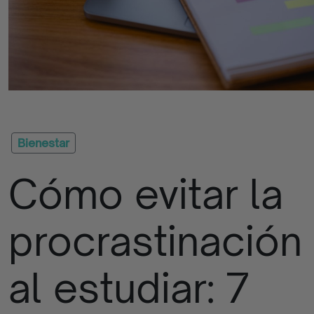
Quizzes
Apúntate
La
Iniciativa
Bienestar
Cómo evitar la
Contacto
Empresas
procrastinación
Blog
al estudiar: 7
Programas