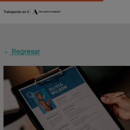
Fórmate
Encuentra
Regresar
tu
oportunidad
Flash
Jobs
CV
Maker