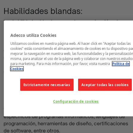
Habilidades blandas:
Las habilidades blandas, como la comunicación, el
liderazgo, la capacidad de resolución de problemas y
Adecco utiliza Cookies
la adaptabilidad, son altamente valoradas en el
mercado laboral. Destaca estas habilidades en tu
Utilizamos cookies en nuestra página web. Al hacer click en "Aceptar todas las
cookies" estás consintiendo el almacenamiento de cookies en tu dispositivo pa
currículum, proporcionando ejemplos de cómo las has
mejorar la navegación en nuestra web, las funcionalidades y la personalización
demostrado en diferentes contextos, ya sea en
misma, para analizar el uso de la página web y colaborar con nuestros estudio
proyectos académicos, voluntariado, deportes, clubes,
para marketing. Para más información, por favor, visita nuestra
Política de
Cookies
etc.
Habilidades técnicas:
Estrictamente necesarias
Aceptar todas las cookies
Dependiendo del campo laboral al que te diriges, las
habilidades técnicas pueden ser un aspecto crucial de
Configuración de cookies
tu currículum. Estas pueden incluir conocimientos
específicos de programas informáticos, lenguajes de
programación, herramientas de diseño, certificaciones
de software, entre otros.