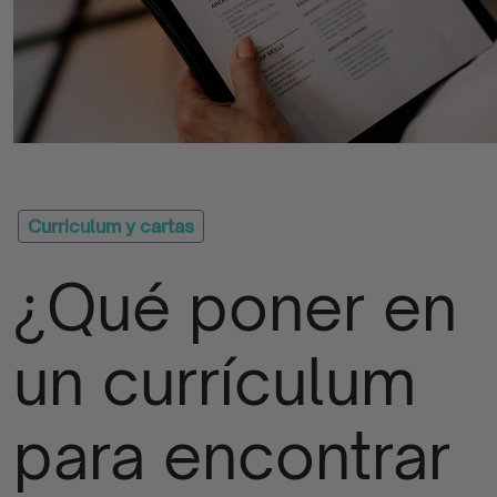
Quizzes
Apúntate
La
Iniciativa
Curriculum y cartas
¿Qué poner en
Contacto
Empresas
un currículum
Blog
para encontrar
Programas