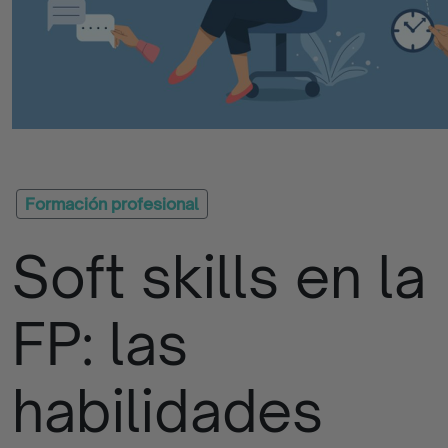
Quizzes
Apúntate
La
Iniciativa
Formación profesional
Soft skills en la
Contacto
Empresas
FP: las
Blog
habilidades
Programas