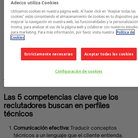
Adecco utiliza Cookies
Los proyectos colaborativos: Tu primer máster
en trabajo en equipo y liderazgo adaptativo
Utilizamos cookies en nuestra página web. Al hacer click en "Aceptar todas las
cookies" estás consintiendo el almacenamiento de cookies en tu dispositivo pa
Trabajar en grupo te ha enseñado a gestionar
mejorar la navegación en nuestra web, las funcionalidades y la personalización
conflictos, escuchar a tus compañeros y repartir
misma, para analizar el uso de la página web y colaborar con nuestros estudio
para marketing. Para más información, por favor, visita nuestra
Política de
cargas, lecciones fundamentales de liderazgo que
Cookies
ninguna teoría puede igualar.
Las prácticas en centros de trabajo (FCT): El
Estrictamente necesarias
Aceptar todas las cookies
puente definitivo hacia la cultura empresarial
Las FCT son tu primer contacto real con el feedback, la
Configuración de cookies
jerarquía y la comunicación efectiva en un entorno
productivo real.
Las 5 competencias clave que los
reclutadores buscan en perfiles
técnicos
Comunicación efectiva:
Traducir conceptos
técnicos a un lenguaje que el cliente entienda.