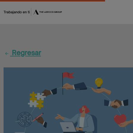
Fórmate
Encuentra
Regresar
tu
oportunidad
Flash
Jobs
CV
Maker