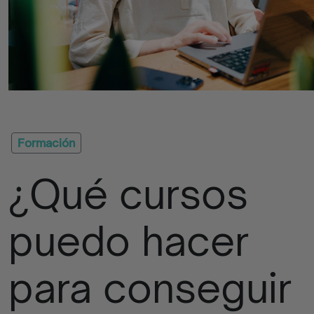
Quizzes
Apúntate
La
Iniciativa
Formación
¿Qué cursos
Contacto
Empresas
puedo hacer
Blog
para conseguir
Programas