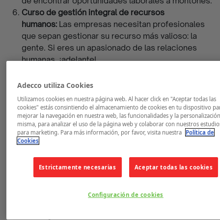
de encontrar oportunidades laborales a montones.
Curso de gestión integral de recursos
humanos:
Las empresas necesitan profesionales
que sepan gestionar su recurso más valioso: la
gente. Si eres un apasionado de las relaciones
humanas, ¡adelante!
Curso de gestión de actividades de tiempo
libre:
La industria del ocio está en auge. Organizar
Adecco utiliza Cookies
y gestionar actividades recreativas puede ser la
Utilizamos cookies en nuestra página web. Al hacer click en "Aceptar todas las
clave para tu entrada en el campo laboral.
cookies" estás consintiendo el almacenamiento de cookies en tu dispositivo pa
mejorar la navegación en nuestra web, las funcionalidades y la personalización
Preguntas frecuentes:
misma, para analizar el uso de la página web y colaborar con nuestros estudio
para marketing. Para más información, por favor, visita nuestra
Política de
Cookies
¿Cuál es la ventaja de los certificados de
profesionalidad?
Estrictamente necesarias
Aceptar todas las cookies
Te validan oficialmente para un puesto de trabajo,
siendo un documento público que certifica tus
Configuración de cookies
habilidades y conocimientos.
¿Dónde solicitar más información sobre estos