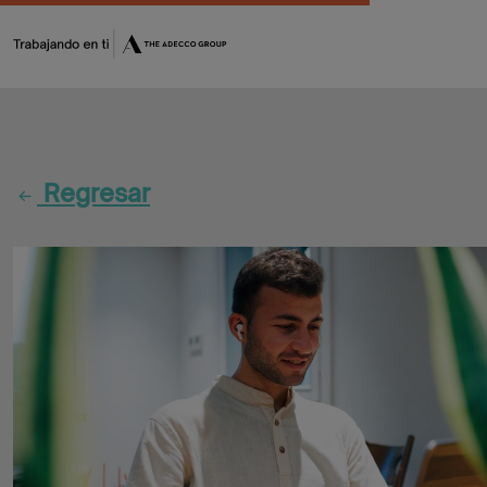
Fórmate
Encuentra
Regresar
tu
oportunidad
Flash
Jobs
CV
Maker