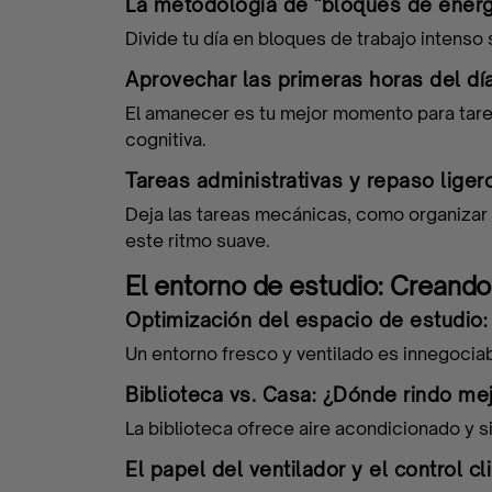
La metodología de "bloques de energía
oportunidad
Divide tu día en bloques de trabajo intens
Aprovechar las primeras horas del día
Flash
El amanecer es tu mejor momento para tarea
cognitiva.
Jobs
Tareas administrativas y repaso lige
Deja las tareas mecánicas, como organizar 
este ritmo suave.
CV
El entorno de estudio: Creando 
Maker
Optimización del espacio de estudio: 
Un entorno fresco y ventilado es innegociab
Biblioteca vs. Casa: ¿Dónde rindo mej
Quizzes
La biblioteca ofrece aire acondicionado y si
El papel del ventilador y el control c