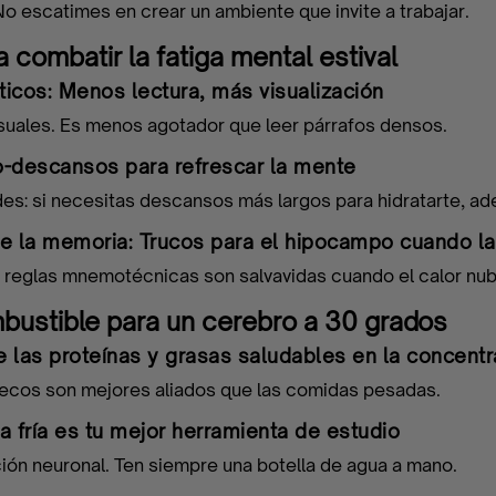
No escatimes en crear un ambiente que invite a trabajar.
 combatir la fatiga mental estival
icos: Menos lectura, más visualización
uales. Es menos agotador que leer párrafos densos.
-descansos para refrescar la mente
es: si necesitas descansos más largos para hidratarte, ad
e la memoria: Trucos para el hipocampo cuando l
s reglas mnemotécnicas son salvavidas cuando el calor nubl
mbustible para un cerebro a 30 grados
e las proteínas y grasas saludables en la concentr
s secos son mejores aliados que las comidas pesadas.
a fría es tu mejor herramienta de estudio
ción neuronal. Ten siempre una botella de agua a mano.