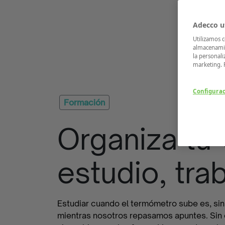
Adecco ut
Utilizamos c
almacenamie
la personali
marketing. 
Configura
Formación
Organiza tu 
estudio, tra
Estudiar cuando el termómetro sube es, sin 
mientras nosotros repasamos apuntes. Sin e