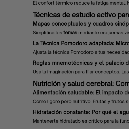
Apúntate
El confort térmico reduce la fatiga mental. 
Técnicas de estudio activo para
Mapas conceptuales y cuadros sinópt
La
Simplifica los
temas
mediante esquemas vis
Iniciativa
La Técnica Pomodoro adaptada: Micro
Ajusta la técnica Pomodoro a tus necesidad
Reglas mnemotécnicas y el palacio d
Contacto
Usa la imaginación para fijar conceptos. La
Empresas
Nutrición y salud cerebral: Co
Alimentación saludable: El impacto d
Come ligero pero nutritivo. Frutas y fruto
Blog
Hidratación constante: Por qué el agu
Mantenerte hidratado es crítico para la fun