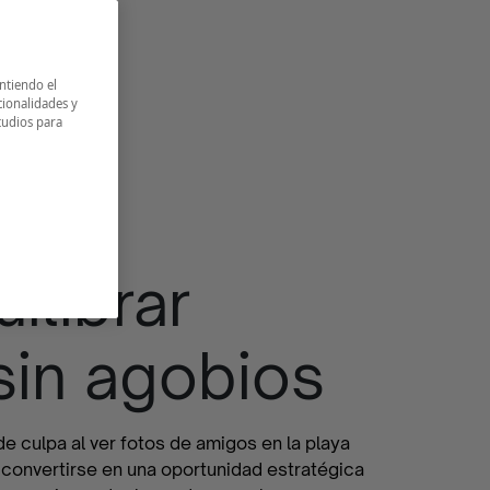
intiendo el
cionalidades y
tudios para
ilibrar
sin agobios
e culpa al ver fotos de amigos en la playa
 convertirse en una oportunidad estratégica