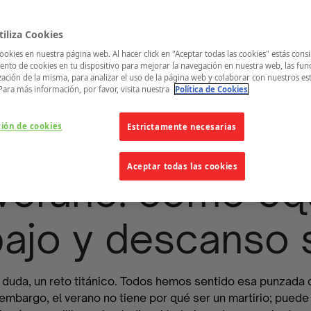
iliza Cookies
ookies en nuestra página web. Al hacer click en "Aceptar todas las cookies" estás cons
nto de cookies en tu dispositivo para mejorar la navegación en nuestra web, las fun
zación de la misma, para analizar el uso de la página web y colaborar con nuestros es
Para más información, por favor, visita nuestra
Política de Cookies
ción de cookies
Estrictamente necesarias
Aceptar todas las cookies
verano: cómo equ
bajo y descanso 
duda, un reto titánico. Todos hemos sentido esa punzada d
mbargo, el verano no tiene por qué ser un martirio; puede