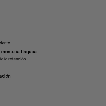
elante.
a memoria flaquea
a la retención.
ación