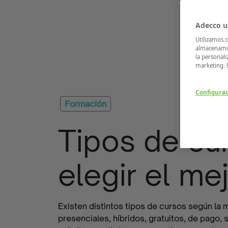
Adecco ut
Utilizamos c
almacenamie
la personali
marketing. 
Configura
Formación
Tipos de cu
elegir el mej
Existen distintos tipos de cursos según la m
presenciales, híbridos, gratuitos, de pago