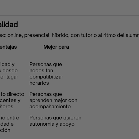
lidad
: online, presencial, híbrido, con tutor o al ritmo del alum
entajas
Mejor para
lidad y
Personas que
o desde
necesitan
er lugar
compatibilizar
horarios
to directo
Personas que
centes y
aprenden mejor con
ñeros
acompañamiento
rio entre
Personas que quieren
lidad e
autonomía y apoyo
cción