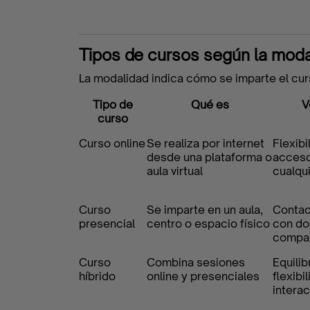
Apúntate
Tipos de cursos según la moda
La
La modalidad indica cómo se imparte el curso
Iniciativa
Tipo de
Qué es
V
curso
Curso online
Se realiza por internet
Flexibi
desde una plataforma o
acces
Contacto
aula virtual
cualqui
Empresas
Curso
Se imparte en un aula,
Contac
presencial
centro o espacio físico
con do
compa
Blog
Curso
Combina sesiones
Equilib
híbrido
online y presenciales
flexibi
intera