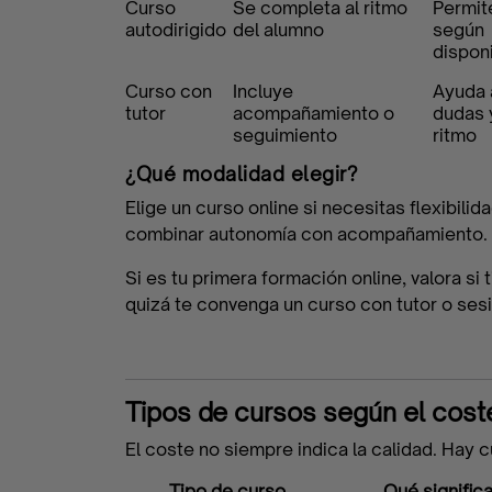
Programas
Curso
Se completa al ritmo
Permit
autodirigido
del alumno
según
disponi
finalizados
Curso con
Incluye
Ayuda 
tutor
acompañamiento o
dudas 
seguimiento
ritmo
¿Qué modalidad elegir?
Elige un curso online si necesitas flexibilid
combinar autonomía con acompañamiento.
Si es tu primera formación online, valora si
quizá te convenga un curso con tutor o ses
Tipos de cursos según el cost
El coste no siempre indica la calidad. Hay 
Tipo de curso
Qué signific