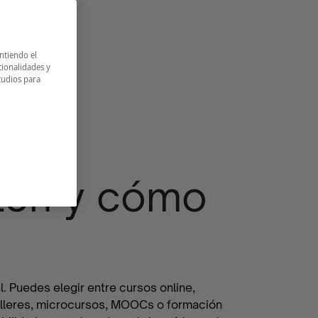
intiendo el
cionalidades y
tudios para
sten y cómo
l. Puedes elegir entre cursos online,
talleres, microcursos, MOOCs o formación