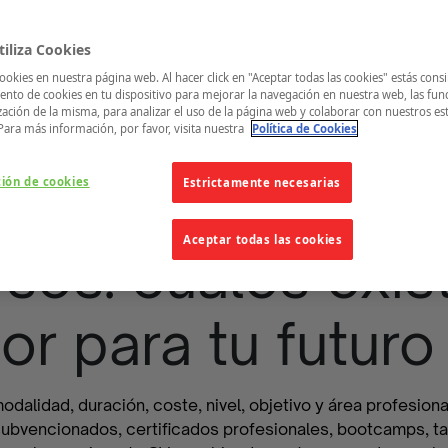
iliza Cookies
ookies en nuestra página web. Al hacer click en "Aceptar todas las cookies" estás cons
nto de cookies en tu dispositivo para mejorar la navegación en nuestra web, las fun
zación de la misma, para analizar el uso de la página web y colaborar con nuestros es
Para más información, por favor, visita nuestra
Política de Cookies
ción de cookies
Estrictamente necesarias
Aceptar todas las cookies
rsos: cuáles exi
or para tu futuro
odalidad, duración, coste, nivel, objetivo y área profesiona
, subvencionados, certificados profesionales, bootcamps, 