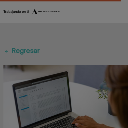
Fórmate
Encuentra
Regresar
tu
oportunidad
Flash
Jobs
CV
Maker