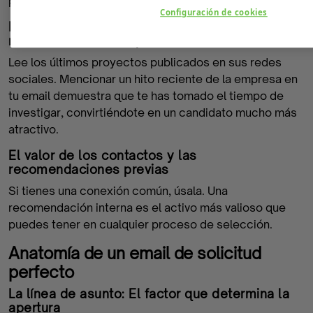
probabilidades de éxito.
Configuración de cookies
Identificar la cultura organizacional y las
novedades de la empresa
Lee los últimos proyectos publicados en sus redes
sociales. Mencionar un hito reciente de la empresa en
tu email demuestra que te has tomado el tiempo de
investigar, convirtiéndote en un candidato mucho más
atractivo.
El valor de los contactos y las
recomendaciones previas
Si tienes una conexión común, úsala. Una
recomendación interna es el activo más valioso que
puedes tener en cualquier proceso de selección.
Anatomía de un email de solicitud
perfecto
La línea de asunto: El factor que determina la
apertura