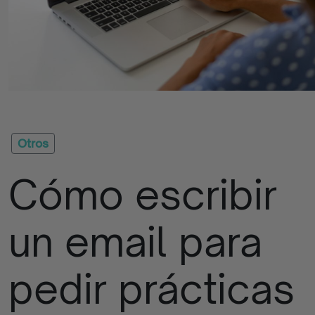
Quizzes
Apúntate
La
Iniciativa
Otros
Cómo escribir
Contacto
Empresas
un email para
Blog
pedir prácticas
Programas