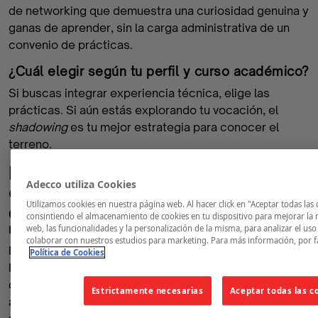
de networking que demuestra una curiosidad genuina y
ganas de aprender, sin la carga administrativa de un
convenio de prácticas.
¿Cuál elegir según tu perfil y curso académico?
Si buscas integrar experiencia técnica, elige las
prácticas. Si aún estás explorando tu vocación, el
shadowing
es tu mejor estrategia para conocer el
terreno.
La fase de investigación: No escribas a
Adecco utiliza Cookies
ciegas
Utilizamos cookies en nuestra página web. Al hacer click en "Aceptar todas las 
Cómo utilizar LinkedIn para encontrar al
consintiendo el almacenamiento de cookies en tu dispositivo para mejorar la
responsable de contratación
web, las funcionalidades y la personalización de la misma, para analizar el us
colaborar con nuestros estudios para marketing. Para más información, por fa
Nunca envíes un email a "info@empresa.com".
Política de Cookies
Investiga en LinkedIn quién lidera el departamento al
que aspiras. Dirigirte a una persona con nombre y
Estrictamente necesarias
Aceptar todas las c
apellidos multiplica exponencialmente tus