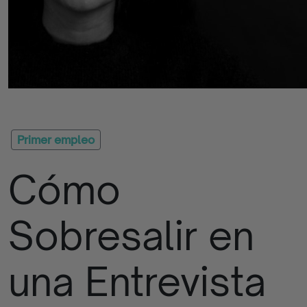
Quizzes
Apúntate
La
Iniciativa
Primer empleo
Cómo
Contacto
Empresas
Sobresalir en
Blog
una Entrevista
Programas