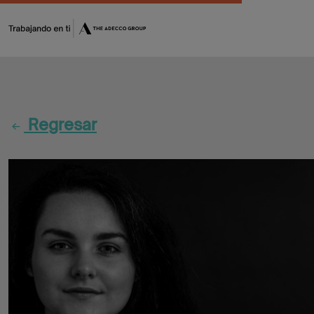
Fórmate
Encuentra
Regresar
tu
oportunidad
Flash
Jobs
CV
Maker