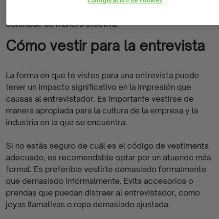
permitirá mostrar una comprensión profunda de las
Configuración de cookies
necesidades de la empresa y cómo se puede
contribuir de manera efectiva.
Cómo vestir para la entrevista
La forma en que te vistes para una entrevista puede
tener un impacto significativo en la impresión que
causas al entrevistador. Es importante vestirse de
manera apropiada para la cultura de la empresa y la
industria en la que se encuentra.
Si no estás seguro de cuál es el código de vestimenta
adecuado, es recomendable optar por un atuendo más
formal. Es preferible vestirte demasiado formalmente
que demasiado informalmente. Evita accesorios o
prendas que puedan distraer al entrevistador, como
joyas llamativas o ropa demasiado ajustada.