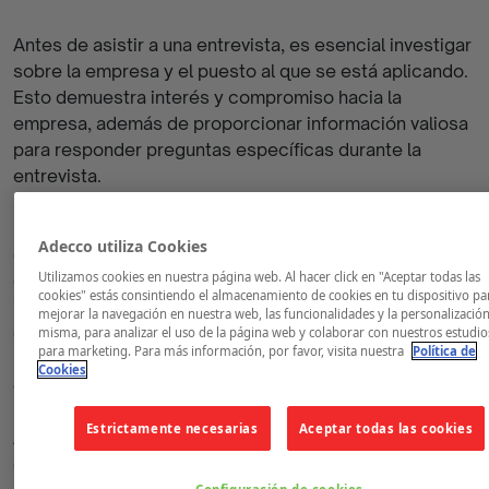
Antes de asistir a una entrevista, es esencial investigar
sobre la empresa y el puesto al que se está aplicando.
Esto demuestra interés y compromiso hacia la
empresa, además de proporcionar información valiosa
para responder preguntas específicas durante la
entrevista.
Investigar sobre la historia, misión y valores de la
Adecco utiliza Cookies
empresa ayudará a comprender su cultura
Utilizamos cookies en nuestra página web. Al hacer click en "Aceptar todas las
organizacional y cómo encajarías en ella. También es
cookies" estás consintiendo el almacenamiento de cookies en tu dispositivo pa
importante comprender las responsabilidades y
mejorar la navegación en nuestra web, las funcionalidades y la personalización
expectativas del puesto para poder destacar las
misma, para analizar el uso de la página web y colaborar con nuestros estudio
para marketing. Para más información, por favor, visita nuestra
Política de
habilidades y experiencias relevantes durante la
Cookies
entrevista.
Estrictamente necesarias
Aceptar todas las cookies
Además, es útil identificar posibles desafíos y
oportunidades relacionadas con el puesto. Esto