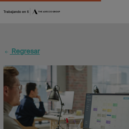
Fórmate
Encuentra
Regresar
tu
oportunidad
Flash
Jobs
CV
Maker