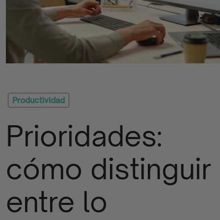
Quizzes
Apúntate
La
Iniciativa
Productividad
Prioridades:
Contacto
Empresas
cómo distinguir
Blog
entre lo
Programas