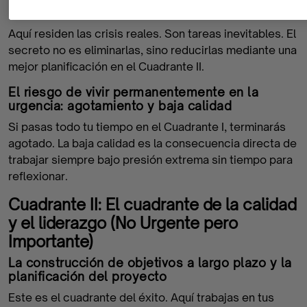
problemas apremiantes y fechas límite
Aquí residen las crisis reales. Son tareas inevitables. El
secreto no es eliminarlas, sino reducirlas mediante una
mejor planificación en el Cuadrante II.
El riesgo de vivir permanentemente en la
urgencia: agotamiento y baja calidad
Si pasas todo tu tiempo en el Cuadrante I, terminarás
agotado. La baja calidad es la consecuencia directa de
trabajar siempre bajo presión extrema sin tiempo para
reflexionar.
Cuadrante II: El cuadrante de la calidad
y el liderazgo (No Urgente pero
Importante)
La construcción de objetivos a largo plazo y la
planificación del proyecto
Este es el cuadrante del éxito. Aquí trabajas en tus