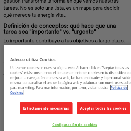
gestión transforma la forma en que vemos nuestras
tareas. No es solo una lista, es un mapa para decidir
qué merece tu energía vital.
Definición de conceptos: qué hace que una
tarea sea "importante" vs. "urgente"
Lo importante contribuye a tus objetivos a largo plazo.
Lo urgente requiere atención inmediata, pero a menudo
no aporta valor estratégico. La confusión entre ambos
Adecco utiliza Cookies
es el principal asesino de la productividad.
Utilizamos cookies en nuestra página web. Al hacer click en "Aceptar todas las
Análisis de los cuatro cuadrantes: de la crisis a
cookies" estás consintiendo el almacenamiento de cookies en tu dispositivo pa
mejorar la navegación en nuestra web, las funcionalidades y la personalización
la planificación estratégica
misma, para analizar el uso de la página web y colaborar con nuestros estudio
La matriz divide todo tu trabajo en cuadrantes según su
para marketing. Para más información, por favor, visita nuestra
Política de
Cookies
urgencia e importancia. Dominar esta estructura es el
primer paso hacia una organización consciente.
Estrictamente necesarias
Aceptar todas las cookies
Cuadrante I: El cuadrante de la crisis
(Urgente e Importante)
Configuración de cookies
Cómo gestionar incendios sin quemarse: