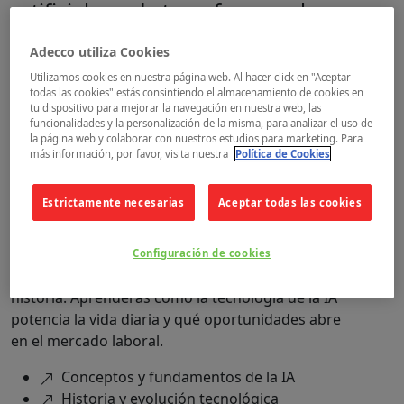
artificial puede transformar el
mundo y tu carrera.
Adecco utiliza Cookies
El Grupo Adecco, en colaboración con Microsoft,
Utilizamos cookies en nuestra página web. Al hacer click en "Aceptar
impulsa la transformación digital de las personas a
todas las cookies" estás consintiendo el almacenamiento de cookies en
través del Future Skills Programme, una iniciativa
tu dispositivo para mejorar la navegación en nuestra web, las
funcionalidades y la personalización de la misma, para analizar el uso de
100% gratuita que pone a tu alcance las
la página web y colaborar con nuestros estudios para marketing. Para
competencias en inteligencia artificial más
más información, por favor, visita nuestra
Política de Cookies
demandadas por el mercado. Accede a tu ritmo,
obtén certificados y badges, y da el salto hacia el
Estrictamente necesarias
Aceptar todas las cookies
futuro laboral que mereces.
En este curso explorarás los conceptos
Configuración de cookies
fundamentales de la inteligencia artificial y su
historia. Aprenderás cómo la tecnología de la IA
potencia la vida diaria y qué oportunidades abre
en el mercado laboral.
Conceptos y fundamentos de la IA
Historia y evolución tecnológica