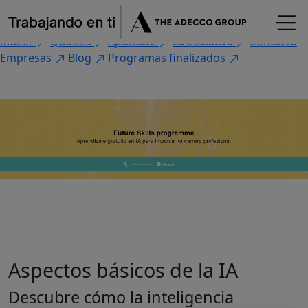
×
Fórmate
Encuentra tu oportunidad
Flash Jobs
CV
Maker
Quizzes
Apúntate
La Iniciativa
Contacto
Empresas
Blog
Programas finalizados
¡Apúntate ya!
Aspectos básicos de la IA
Descubre cómo la inteligencia