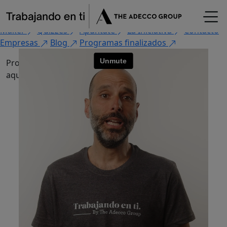
×
Fórmate
Encuentra tu oportunidad
Flash Jobs
CV
Maker
Quizzes
Apúntate
La Iniciativa
Contacto
Empresas
Blog
Programas finalizados
Programas finalizados. Encuentra otros como estos
aquí
aquí