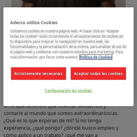
Adecco utiliza Cookies
Utilizamos cookies en nuestra página web. Al hacer click en "Aceptar
todas las cookies" estás consintiendo el almacenamiento de cookies en
Experiencias en el aula
tu dispositivo para mejorar la navegación en nuestra web, las
funcionalidades y la personalización de la misma, para analizar el uso de
Vamos a tu clase y resolvemos tus
la página web y colaborar con nuestros estudios para marketing. Para
más información, por favor, visita nuestra
Política de Cookies
dudas sobre el mundo laboral.
Al empezar a buscar empleo lo típico habitual es
Estrictamente necesarias
Aceptar todas las cookies
que tengas dudas sobre qué es importante poner
en un currículum o cómo afrontar una entrevista.
Configuración de cookies
Todos nos hemos enfrentado a ese folio en blanco
en el que tenemos que intentar vendernos y
contarle al mundo que somos extraordinarios/as.
¿Qué es lo que esperan de mí? Si no tengo
experiencia, ¿qué pongo? ¿dónde busco empleo y
cómo aplico a un trabajo? ¿qué me van a