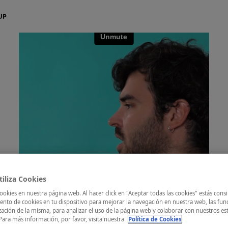
aker
Quizzes
Apúntate
La Iniciativa
Contacto Em
aquí
iliza Cookies
ookies en nuestra página web. Al hacer click en "Aceptar todas las cookies" estás cons
nto de cookies en tu dispositivo para mejorar la navegación en nuestra web, las fun
zación de la misma, para analizar el uso de la página web y colaborar con nuestros es
Para más información, por favor, visita nuestra
Política de Cookies