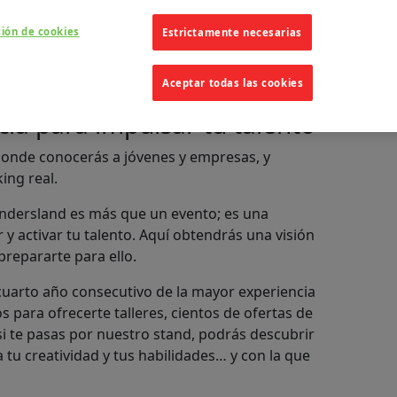
ción de cookies
Estrictamente necesarias
5
Aceptar todas las cookies
ia para impulsar tu talento
 donde conocerás a jóvenes y empresas, y
ing real.
ondersland es más que un evento; es una
 y activar tu talento. Aquí obtendrás una visión
prepararte para ello.
cuarto año consecutivo de la mayor experiencia
s para ofrecerte talleres, cientos de ofertas de
i te pasas por nuestro stand, podrás descubrir
tu creatividad y tus habilidades… y con la que