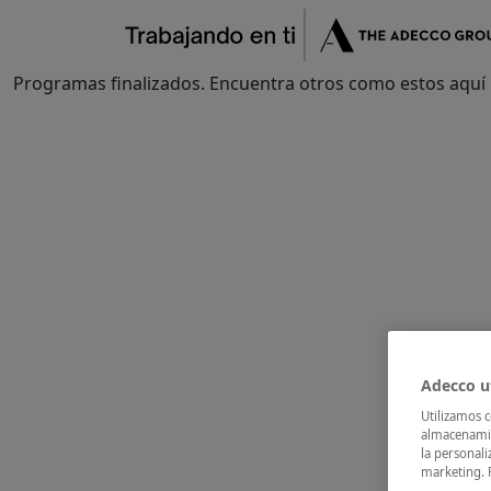
×
Fórmate
Encuentra tu oportunidad
Flash Jobs
CV M
Programas finalizados. Encuentra otros como estos aquí
Adecco ut
Utilizamos c
almacenamie
la personali
marketing. 