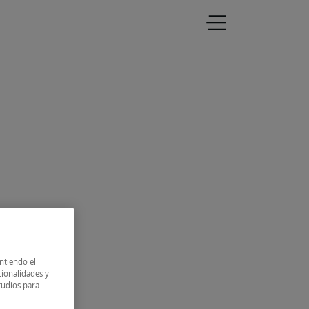
presas
Blog
Programas finalizados
intiendo el
cionalidades y
tudios para