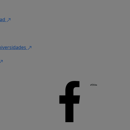
dad
niversidades