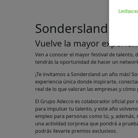
Configura
Sondersland 202
Vuelve la mayor experienc
Ven a conocer el mayor festival de talento,
tendrás la oportunidad de hacer un network
¡Te invitamos a Sondersland un año más! S
experiencia única donde inspirarte, conectar
real de lo que valoran las empresas y cómo 
El Grupo Adecco es colaborador oficial por 
para impulsar tu talento, y este año volvemo
empleo para personas como tú, y, además, s
una actividad sorpresa que pondrá a prueba 
podrás llevarte premios exclusivos.