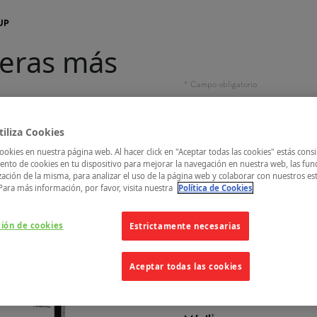
aker
Quizzes
Apúntate
La Iniciativa
Contacto Em
reras más
iliza Cookies
ve en un entorno
ookies en nuestra página web. Al hacer click en "Aceptar todas las cookies" estás cons
e arranca la PAU, desde
nto de cookies en tu dispositivo para mejorar la navegación en nuestra web, las fun
venes conozcan
qué
zación de la misma, para analizar el uso de la página web y colaborar con nuestros es
mpetencias se buscan.
Para más información, por favor, visita nuestra
Política de Cookies
e
las carreras
los factores que
ción de cookies
Estrictamente necesarias
Aceptar todas las cookies