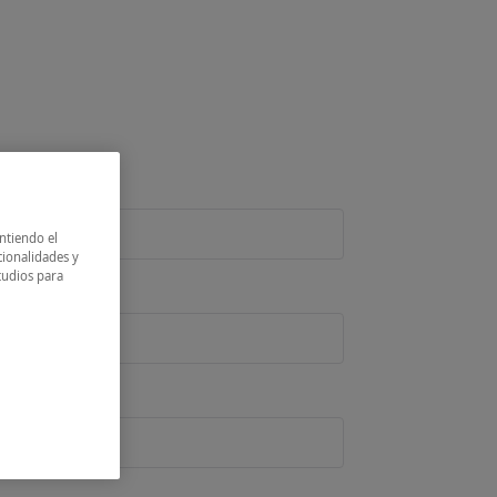
presas
Blog
Programas finalizados
intiendo el
cionalidades y
tudios para