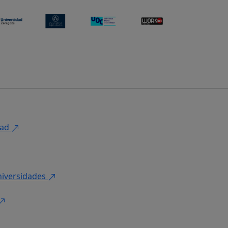
dad
niversidades