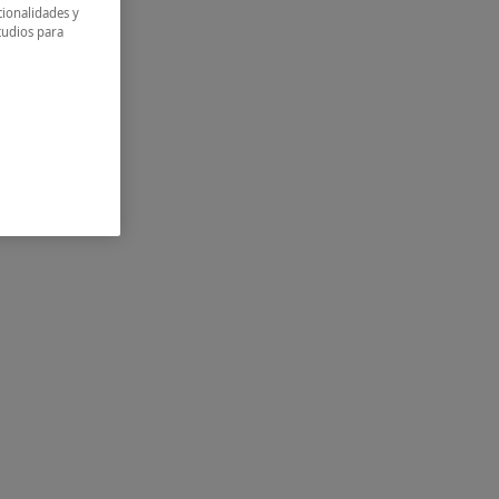
cionalidades y
tudios para
¿Te ha parecido
interesante?
¡Apúntate ya!