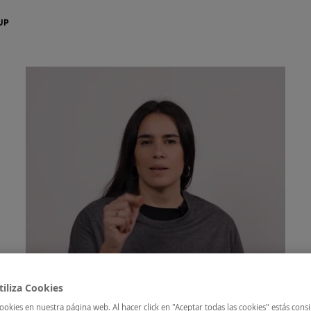
aker
Quizzes
Apúntate
La Iniciativa
Contacto Em
¡Apúntate ya!
iliza Cookies
ookies en nuestra página web. Al hacer click en "Aceptar todas las cookies" estás cons