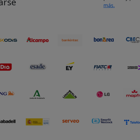
arse
más.