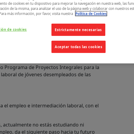
nto de cookies en tu dispositivo para mejorar la navegación en nuestra web, las fun
zación de la misma, para analizar el uso de la página web y colaborar con nuestros es
Para más información, por favor, visita nuestra
Política de Cookies
ción de cookies
Estrictamente necesarias
 y Málaga
Aceptar todas las cookies
que tenemos para ti
o Programa de Proyectos Integrales para la
 laboral de jóvenes desempleados de las
a el empleo e intermediación laboral, con el
os, actualmente no estás estudiando ni
pleo, da el siguiente paso hacia tu futuro