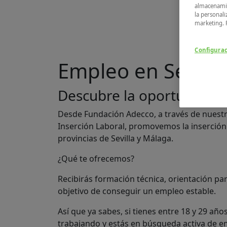
almacenamie
la personali
marketing. 
Configura
Empleo en Sevilla
Descubre la oportunidad 
Desde Fundación Adecco, a través de nuestr
Inserción Laboral, promovemos la inserción
provincias de Sevilla y Málaga.
¿Qué te ofrecemos?
Recibirás formación técnica, orientación par
objetivo de conseguir un empleo estable.
Así que ya sabes, si tienes entre 18 y 29 añ
trabajando y estás en búsqueda activa de em