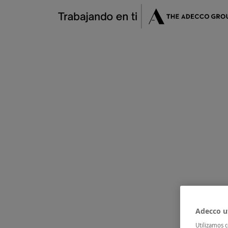
×
Fórmate
Encuentra tu oportunidad
Flash Jobs
CV M
Adecco ut
Utilizamos c