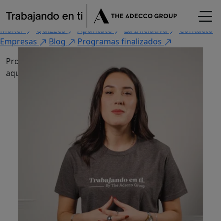
×
Fórmate
Encuentra tu oportunidad
Flash Jobs
CV
Maker
Quizzes
Apúntate
La Iniciativa
Contacto
Empresas
Blog
Programas finalizados
Programas finalizados. Encuentra otros como estos
aquí
aquí